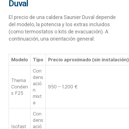
Duval
El precio de una caldera Saunier Duval depende
del modelo, la potencia y los extras incluidos
(como termostatos o kits de evacuación). A
continuación, una orientación general:
Modelo
Tipo
Precio aproximado (sin instalación)
Con
dens
Thema
ació
Conden
950 – 1.200 €
n
s F25
mixt
a
Con
dens
Isofast
ació