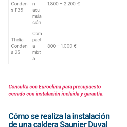
Conden
n
1.800 – 2.200 €
s F35
acu
mula
ción
Com
Thelia
pact
Conden
a
800 – 1.000 €
s 25
mixt
a
Consulta con Euroclima para presupuesto
cerrado con instalación incluida y garantía.
Cómo se realiza la instalación
de una caldera Saunier Duval